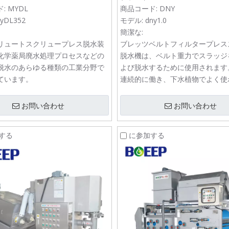
:
MYDL
商品コード:
DNY
yDL352
モデル:
dny1.0
簡潔な:
リュートスクリュープレス脱水装
ブレッツベルトフィルタープレス
化学薬局廃水処理プロセスなどの
脱水機は、ベルト重力でスラッジ
脱水のあらゆる種類の工業分野で
よび脱水するために使用されます
ています。
連続的に働き、下水植物でよく使
す。
お問い合わせ
お問い合わせ
する
に参加する