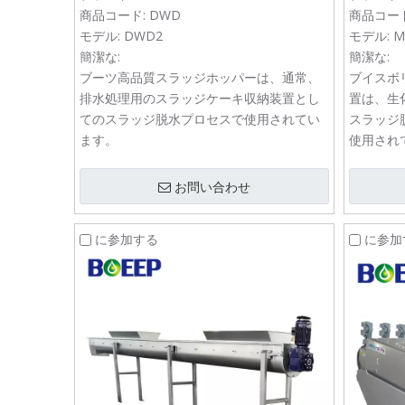
商品コード:
DWD
商品コード
モデル:
DWD2
モデル:
M
簡潔な:
簡潔な:
ブーツ高品質スラッジホッパーは、通常、
ブイスボ
排水処理用のスラッジケーキ収納装置とし
置は、生
てのスラッジ脱水プロセスで使用されてい
スラッジ
ます。
使用され
お問い合わせ
に参加する
に参加