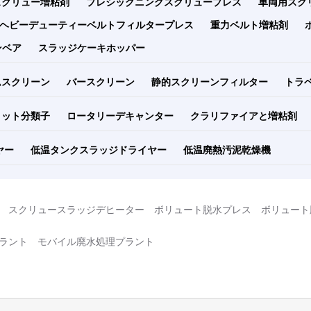
スクリュー増粘剤
プレシックニングスクリュープレス
車両用スク
ヘビーデューティーベルトフィルタープレス
重力ベルト増粘剤
ンベア
スラッジケーキホッパー
ムスクリーン
バースクリーン
静的スクリーンフィルター
トラ
リット分類子
ロータリーデキャンター
クラリファイアと増粘剤
ヤー
低温タンクスラッジドライヤー
低温廃熱汚泥乾燥機
スクリュースラッジデヒーター
ボリュート脱水プレス
ボリュート
ラント
モバイル廃水処理プラント