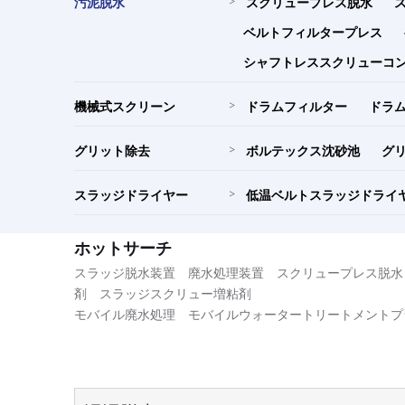
汚泥脱水
>
スクリュープレス脱水
ベルトフィルタープレス
シャフトレススクリューコ
機械式スクリーン
>
ドラムフィルター
ドラ
グリット除去
>
ボルテックス沈砂池
グ
スラッジドライヤー
>
低温ベルトスラッジドライ
ホットサーチ
スラッジ脱水装置
廃水処理装置
スクリュープレス脱水
剤
スラッジスクリュー増粘剤
モバイル廃水処理
モバイルウォータートリートメントプ