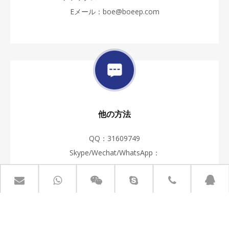
Eメール：
boe@boeep.com
他の方法
QQ：31609749
Skype/Wechat/WhatsApp：
+86-18252568555