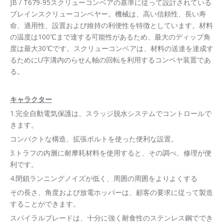
JB / T679-95スクリューコンベアの基準に従って設計されている
ブレインスクリューコンベヤー。機械は、高い信頼性、長い寿
命、適用性、設置および維持の利便性を特徴としています。材料
の温度は100℃まで達する可能性があるため、最大のディップ角
度は最大30℃です。スクリューコンベアは、材料の送達を達成す
るためにU字溝内のらせん軸の回転を利用するコンベヤ装置であ
る。
キャラクター
1.完全自動電気保護は、スラッジ脱水システムでコントロールで
きます。
コンパクトな構造、拡張ボルトを使った便利な設置。
3.トラフの内層に耐摩耗材料を使用すると、その調べ、修理が便
利です。
4.閉鎖ランニングノイズが低く、周囲の周囲をよりよくする
その長さ、角度および放電ホッパーは、顧客の要求に従って製造
することができます。
スパイラルブレードは、十分に強く耐食性のステンレス鋼ででき